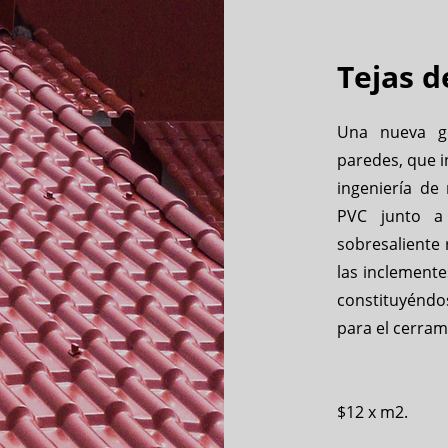
Tejas d
Una nueva ge
paredes, que 
ingeniería de 
PVC junto a 
sobresaliente 
las inclement
constituyéndo
para el cerram
$12 x m2.