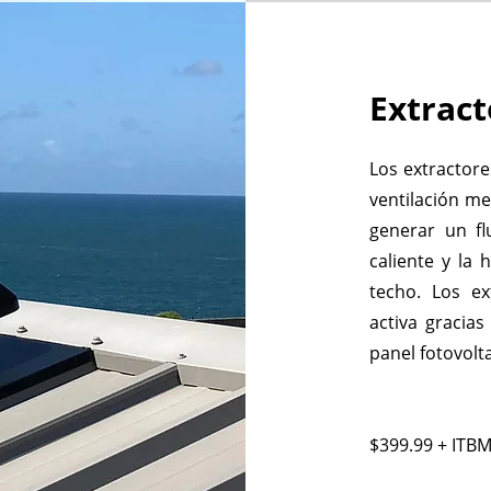
Extract
Los extractore
ventilación me
generar un fl
caliente y la
techo. Los e
activa gracia
panel fotovolt
$399.99 + ITB